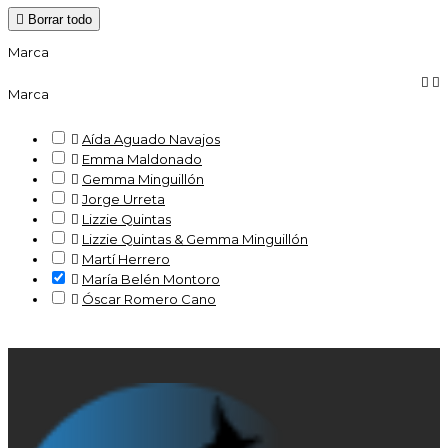

Borrar todo
Marca


Marca

Aída Aguado Navajos

Emma Maldonado

Gemma Minguillón

Jorge Urreta

Lizzie Quintas

Lizzie Quintas & Gemma Minguillón

Martí Herrero

María Belén Montoro

Óscar Romero Cano