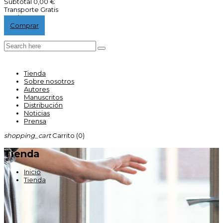
Subtotal
0,00 €
Transporte
Gratis
Total
0,00 €
Comprar
Tienda
Sobre nosotros
Autores
Manuscritos
Distribución
Noticias
Prensa
shopping_cart
Carrito
(0)
Tienda
Inicio
Tienda