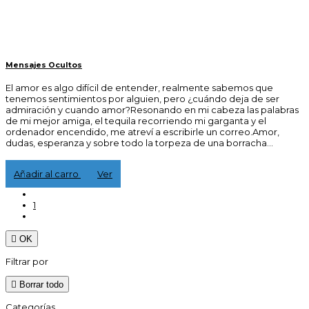
Mensajes Ocultos
El amor es algo difícil de entender, realmente sabemos que
tenemos sentimientos por alguien, pero ¿cuándo deja de ser
admiración y cuando amor?Resonando en mi cabeza las palabras
de mi mejor amiga, el tequila recorriendo mi garganta y el
ordenador encendido, me atreví a escribirle un correo.Amor,
dudas, esperanza y sobre todo la torpeza de una borracha...
3,00 €
Añadir al carro
Ver
1

OK
Filtrar por

Borrar todo
Categorías