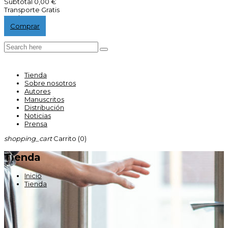
Subtotal
0,00 €
Transporte
Gratis
Total
0,00 €
Comprar
Tienda
Sobre nosotros
Autores
Manuscritos
Distribución
Noticias
Prensa
shopping_cart
Carrito
(0)
Tienda
Inicio
Tienda