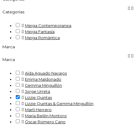


Categorías

Meiga Contemporanea

Meiga Fantasía

Meiga Romántica
Marca


Marca

Aída Aguado Navajos

Emma Maldonado

Gemma Minguillón

Jorge Urreta

Lizzie Quintas

Lizzie Quintas & Gemma Minguillón

Martí Herrero

María Belén Montoro

Óscar Romero Cano