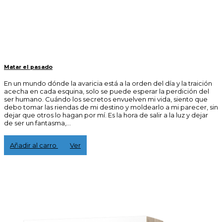
Matar el pasado
En un mundo dónde la avaricia está a la orden del día y la traición
acecha en cada esquina, solo se puede esperar la perdición del
ser humano. Cuándo los secretos envuelven mi vida, siento que
debo tomar las riendas de mi destino y moldearlo a mi parecer, sin
dejar que otros lo hagan por mí. Es la hora de salir a la luz y dejar
de ser un fantasma,...
15,00 €
Añadir al carro
Ver