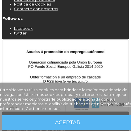
Política de Cookies
Contacte con nosotros
Follow us
facebook
twitter
Este sitio web utiliza cookies para brindarle la mejor experiencia de
navegación. Utilizamos cookies propias y de terceros para mejorar
nuestros servicios y mostrarle publicidad relacionada con sus
preferencias mediante el análisis de sus hábitos de navegación.
Más
información
Gestionar cookies
ACEPTAR
Copyright @ 2017 Meiga Editorial. Todos los derechos reservados.
Diseñado por Amodo Soluciones.