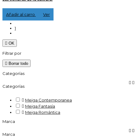
16,00 €
Añadir al carro
Ver
1

OK
Filtrar por

Borrar todo
Categorías


Categorías

Meiga Contemporanea

Meiga Fantasía

Meiga Romántica
Marca


Marca