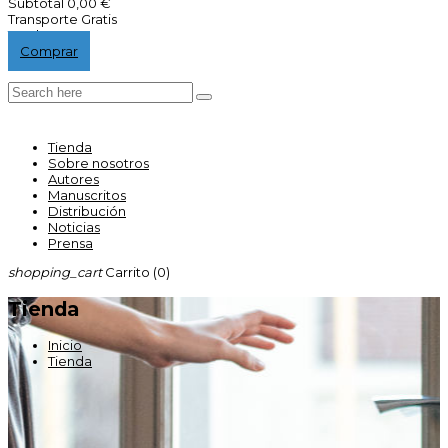
Subtotal
0,00 €
Transporte
Gratis
Total
0,00 €
Comprar
Tienda
Sobre nosotros
Autores
Manuscritos
Distribución
Noticias
Prensa
shopping_cart
Carrito
(0)
Tienda
Inicio
Tienda