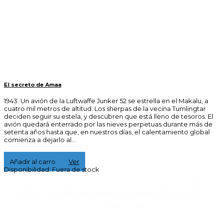
El secreto de Amaa
1943. Un avión de la Luftwaffe Junker 52 se estrella en el Makalu, a
cuatro mil metros de altitud. Los sherpas de la vecina Tumlingtar
deciden seguir su estela, y descubren que está lleno de tesoros. El
avión quedará enterrado por las nieves perpetuas durante más de
setenta años hasta que, en nuestros días, el calentamiento global
comienza a dejarlo al...
15,00 €
Añadir al carro
Ver
Disponibilidad:
Fuera de stock