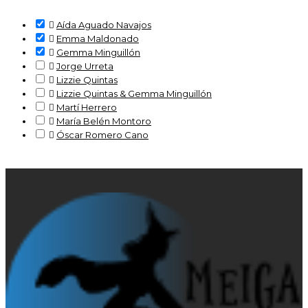

Aída Aguado Navajos

Emma Maldonado

Gemma Minguillón

Jorge Urreta

Lizzie Quintas

Lizzie Quintas & Gemma Minguillón

Martí Herrero

María Belén Montoro

Óscar Romero Cano