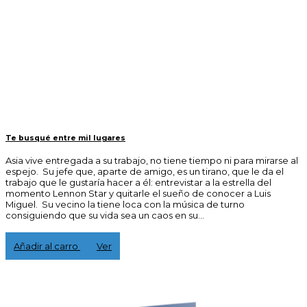
Te busqué entre mil lugares
Asia vive entregada a su trabajo, no tiene tiempo ni para mirarse al
espejo. Su jefe que, aparte de amigo, es un tirano, que le da el
trabajo que le gustaría hacer a él: entrevistar a la estrella del
momento Lennon Star y quitarle el sueño de conocer a Luis
Miguel. Su vecino la tiene loca con la música de turno
consiguiendo que su vida sea un caos en su...
15,00 €
Añadir al carro
Ver