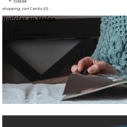
Prensa
shopping_cart
Carrito
(0)
Noticias en Meiga
Inicio
Noticias en Meiga
Novedades