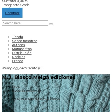
Subtotal
0,00 €
Transporte
Gratis
Total
0,00 €
Comprar
Tienda
Sobre nosotros
Autores
Manuscritos
Distribución
Noticias
Prensa
shopping_cart
Carrito
(0)
M.J. Blasco Meiga ediciones
Inicio
Noticias en Meiga
Os presentamos a M.J. Blasco