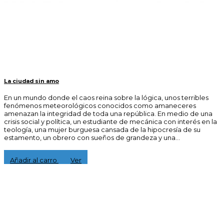
La ciudad sin amo
En un mundo donde el caos reina sobre la lógica, unos terribles
fenómenos meteorológicos conocidos como amaneceres
amenazan la integridad de toda una república. En medio de una
crisis social y política, un estudiante de mecánica con interés en la
teología, una mujer burguesa cansada de la hipocresía de su
estamento, un obrero con sueños de grandeza y una...
15,00 €
Añadir al carro
Ver