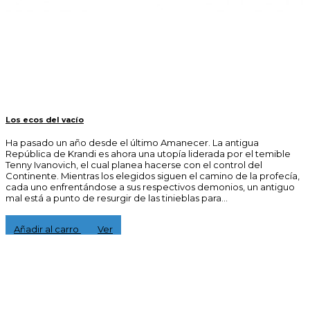
Los ecos del vacío
Ha pasado un año desde el último Amanecer. La antigua
República de Krandi es ahora una utopía liderada por el temible
Tenny Ivanovich, el cual planea hacerse con el control del
Continente. Mientras los elegidos siguen el camino de la profecía,
cada uno enfrentándose a sus respectivos demonios, un antiguo
mal está a punto de resurgir de las tinieblas para...
15,00 €
Añadir al carro
Ver