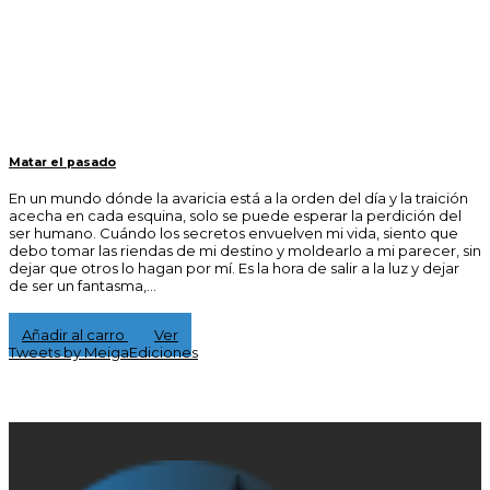
Matar el pasado
En un mundo dónde la avaricia está a la orden del día y la traición
acecha en cada esquina, solo se puede esperar la perdición del
ser humano. Cuándo los secretos envuelven mi vida, siento que
debo tomar las riendas de mi destino y moldearlo a mi parecer, sin
dejar que otros lo hagan por mí. Es la hora de salir a la luz y dejar
de ser un fantasma,...
15,00 €
Añadir al carro
Ver
Tweets by MeigaEdiciones