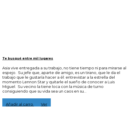
Te busqué entre mil lugares
Asia vive entregada a su trabajo, no tiene tiempo ni para mirarse al
espejo. Su jefe que, aparte de amigo, es un tirano, que le da el
trabajo que le gustaría hacer a él: entrevistar a la estrella del
momento Lennon Star y quitarle el sueño de conocer a Luis
Miguel. Su vecino la tiene loca con la música de turno
consiguiendo que su vida sea un caos en su...
15,00 €
Añadir al carro
Ver