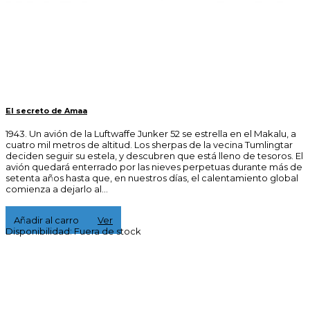
El secreto de Amaa
1943. Un avión de la Luftwaffe Junker 52 se estrella en el Makalu, a
cuatro mil metros de altitud. Los sherpas de la vecina Tumlingtar
deciden seguir su estela, y descubren que está lleno de tesoros. El
avión quedará enterrado por las nieves perpetuas durante más de
setenta años hasta que, en nuestros días, el calentamiento global
comienza a dejarlo al...
15,00 €
Añadir al carro
Ver
Disponibilidad:
Fuera de stock