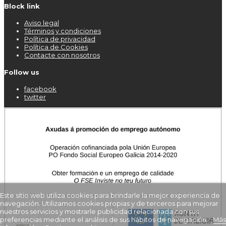
Block link
Aviso legal
Términos y condiciones
Política de privacidad
Política de Cookies
Contacte con nosotros
Follow us
facebook
twitter
Este sitio web utiliza cookies para brindarle la mejor experiencia de
navegación. Utilizamos cookies propias y de terceros para mejorar
nuestros servicios y mostrarle publicidad relacionada con sus
preferencias mediante el análisis de sus hábitos de navegación.
Más