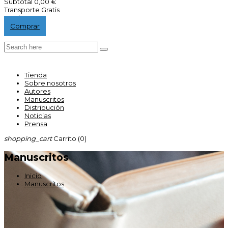
Subtotal
0,00 €
Transporte
Gratis
Total
0,00 €
Comprar
Tienda
Sobre nosotros
Autores
Manuscritos
Distribución
Noticias
Prensa
shopping_cart
Carrito
(0)
Manuscritos
Inicio
Manuscritos