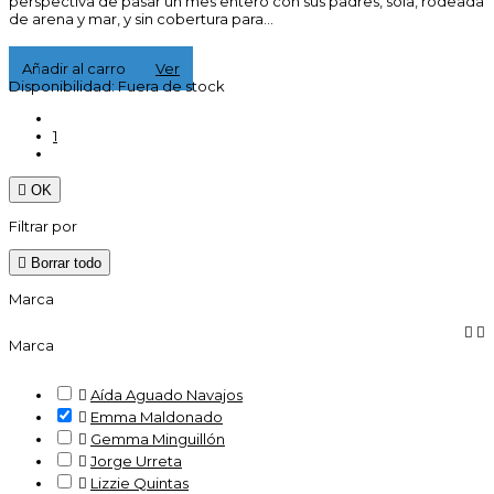
perspectiva de pasar un mes entero con sus padres, sola, rodeada
de arena y mar, y sin cobertura para...
16,00 €
Añadir al carro
Ver
Disponibilidad:
Fuera de stock
1

OK
Filtrar por

Borrar todo
Marca


Marca

Aída Aguado Navajos

Emma Maldonado

Gemma Minguillón

Jorge Urreta

Lizzie Quintas