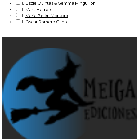

Lizzie Quintas & Gemma Minguillón

Martí Herrero

María Belén Montoro

Óscar Romero Cano