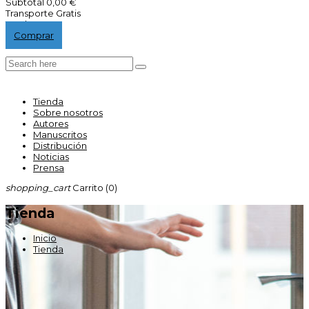
Subtotal
0,00 €
Transporte
Gratis
Total
0,00 €
Comprar
Tienda
Sobre nosotros
Autores
Manuscritos
Distribución
Noticias
Prensa
shopping_cart
Carrito
(0)
Tienda
Inicio
Tienda