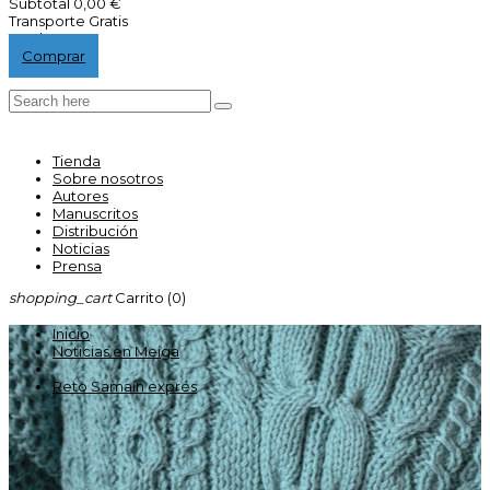
Subtotal
0,00 €
Transporte
Gratis
Total
0,00 €
Comprar
Tienda
Sobre nosotros
Autores
Manuscritos
Distribución
Noticias
Prensa
shopping_cart
Carrito
(0)
Inicio
Noticias en Meiga
Reto Samaín exprés