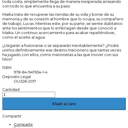
toda costa, simplemente llega de manera inesperada arrasando
con todo lo que encuentra a su paso.
Maika trata de recuperar las riendas de su vida y borrar de su
memoria y de su corazón al hombre que lo ocupa, su compañero
de trabajo, Lucas. Mientras este, por su parte, se siente dubitativo
ante los sentimientos que lo embriagan desde que conoció a
Maika. Un continuo acercamiento para acabar repeliéndose,
como el aceite al agua.
¿Llegarán a fusionarse o se separarán inevitablemente? ¿Podrá
unirlos definitivamente ese destino traicionero que tantas veces
ha jugado con ellos, como marionetas a las que mover con sus
hilos?
ISBN
978-84-947654-1-4
Deposito Legal
OU328-2017
Cantidad:
Añadir al carro
Compartir:
Compartir