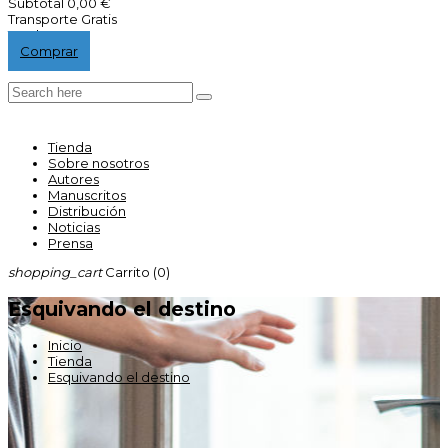
Subtotal
0,00 €
Transporte
Gratis
Total
0,00 €
Comprar
Tienda
Sobre nosotros
Autores
Manuscritos
Distribución
Noticias
Prensa
shopping_cart
Carrito
(0)
Esquivando el destino
Inicio
Tienda
Esquivando el destino